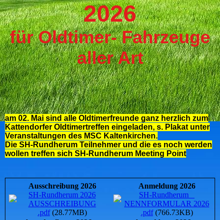
2026
für Oldtimer- Fahrzeuge
aller Art
am 02. Mai sind alle Oldtimerfreunde ganz herzlich zum
Kattendorfer Oldtimertreffen eingeladen, s. Plakat unter
Veranstaltungen des MSC Kaltenkirchen.
Die SH-Rundherum Teilnehmer und die es noch werden
wollen treffen sich SH-Rundherum Meeting Point
Ausschreibung 2026
Anmeldung 2026
SH-Rundherum 2026
SH-Rundherum _
AUSSCHREIBUNG
NENNFORMULAR 2026
.pdf
(28.77MB)
.pdf
(766.73KB)